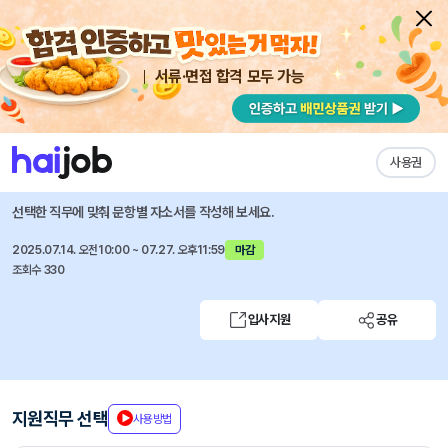
서류·면접 합격 모두 가능
채용공고 자소서
자유항목 자소서
내 작성목록
매일경제TV
즐겨찾기
사용권
기술감독(육아휴직 대체 인력) 채용
선택한 직무에 맞춰 문항별 자소서를 작성해 보세요.
2025.07.14. 오전10:00 ~ 07.27. 오후11:59
마감
조회수 330
입사지원
공유
지원직무 선택
사용방법