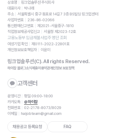
상호명
링크업솔루션 주식회사
대표이사
박나래
주소
서울특별시 중구 동호로 14길7 3층 BS빌딩 링크업센터
사업자번호
236-86-02066
통신판매신고번호
제2021-서울중구-1810
직업정보제공사업신고
서울청 제2023-12호
고용노동부 임금체불사업주 명단 조회
여성기업 확인
제0111-2022-22801호
개인정보보호책임자
이윤미
링크업솔루션(C). All rights Reserved.
하이잡 블로그
소식
제휴
이용약관
개인정보 보호정책
고객센터
운영시간
평일 09:00-18:00
카카오톡
@하이잡
전화번호
02-2178-8073/8029
이메일
haijobteam@gmail.com
채용공고 등록요청
FAQ