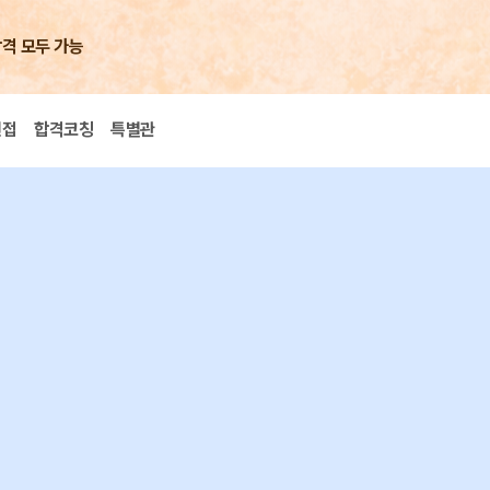
합격 모두 가능
면접
합격코칭
특별관