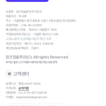
상호명
링크업솔루션 주식회사
대표이사
박나래
주소
서울특별시 중구 동호로 14길7 3층 BS빌딩 링크업센터
사업자번호
236-86-02066
통신판매신고번호
제2021-서울중구-1810
직업정보제공사업신고
서울청 제2023-12호
고용노동부 임금체불사업주 명단 조회
여성기업 확인
제0111-2022-22801호
개인정보보호책임자
이윤미
링크업솔루션(C). All rights Reserved.
하이잡 블로그
소식
제휴
이용약관
개인정보 보호정책
고객센터
운영시간
평일 09:00-18:00
카카오톡
@하이잡
전화번호
02-2178-8073/8029
이메일
haijobteam@gmail.com