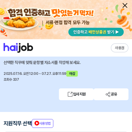
서류·면접 합격 모두 가능
채용공고 자소서
자유항목 자소서
내 작성목록
에이피알
즐겨찾기
사용권
[SCM] 국내물류 B2B / B2C 지원 계약직 사원모집
선택한 직무에 맞춰 문항별 자소서를 작성해 보세요.
2025.07.16. 오전12:00 ~ 07.27. 오후11:59
마감
조회수 337
입사지원
공유
지원직무 선택
사용방법