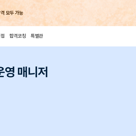
합격 모두 가능
면접
합격코칭
특별관
/운영 매니저