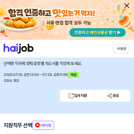
서류·면접 합격 모두 가능
채용공고 자소서
자유항목 자소서
내 작성목록
SK케미칼
즐겨찾기
사용권
[SK케미칼] 의약품 영업(MR) 신입(정규직) 공개 채용
선택한 직무에 맞춰 문항별 자소서를 작성해 보세요.
2025.07.16. 오전12:00 ~ 07.28. 오후11:59
마감
조회수 353
입사지원
공유
지원직무 선택
사용방법