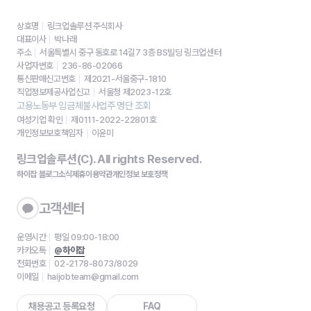
상호명
링크업솔루션 주식회사
대표이사
박나래
주소
서울특별시 중구 동호로 14길7 3층 BS빌딩 링크업센터
사업자번호
236-86-02066
통신판매신고번호
제2021-서울중구-1810
직업정보제공사업신고
서울청 제2023-12호
고용노동부 임금체불사업주 명단 조회
여성기업 확인
제0111-2022-22801호
개인정보보호책임자
이윤미
링크업솔루션(C). All rights Reserved.
하이잡 블로그
소식
제휴
이용약관
개인정보 보호정책
고객센터
운영시간
평일 09:00-18:00
카카오톡
@하이잡
전화번호
02-2178-8073/8029
이메일
haijobteam@gmail.com
채용공고 등록요청
FAQ