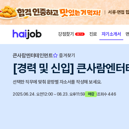
서류·면접 
강점찾기
진로
자기소개서
큰사람엔터테인먼트
즐겨찾기
[경력 및 신입] 큰사람엔
선택한 직무에 맞춰 문항별 자소서를 작성해 보세요.
2025.06.24. 오전12:00 ~ 08.23. 오후11:59
조회수 446
마감