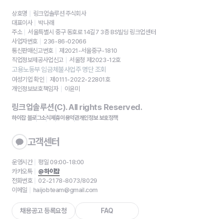
상호명
링크업솔루션 주식회사
대표이사
박나래
주소
서울특별시 중구 동호로 14길7 3층 BS빌딩 링크업센터
사업자번호
236-86-02066
통신판매신고번호
제2021-서울중구-1810
직업정보제공사업신고
서울청 제2023-12호
고용노동부 임금체불사업주 명단 조회
여성기업 확인
제0111-2022-22801호
개인정보보호책임자
이윤미
링크업솔루션(C). All rights Reserved.
하이잡 블로그
소식
제휴
이용약관
개인정보 보호정책
고객센터
운영시간
평일 09:00-18:00
카카오톡
@하이잡
전화번호
02-2178-8073/8029
이메일
haijobteam@gmail.com
채용공고 등록요청
FAQ