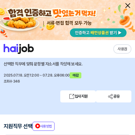
서류·면접 합격 모두 가능
채용공고 자소서
자유항목 자소서
내 작성목록
다우기술
즐겨찾기
사용권
2025년 경력·신입 대규모 인재영입
선택한 직무에 맞춰 문항별 자소서를 작성해 보세요.
2025.07.18. 오전12:00 ~ 07.28. 오후06:00
마감
조회수 346
입사지원
공유
지원직무 선택
사용방법