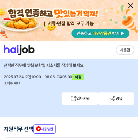
서류·면접 합격 모두 가능
채용공고 자소서
자유항목 자소서
내 작성목록
한국은행
즐겨찾기
사용권
2026년도 신입 종합기획직원(G5) 채용
선택한 직무에 맞춰 문항별 자소서를 작성해 보세요.
2025.07.24. 오전10:00 ~ 08.06. 오후05:00
마감
조회수 481
입사지원
공유
지원직무 선택
사용방법