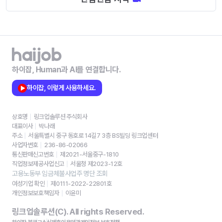
하이잡, Human과 AI를 연결합니다.
하이잡, 이렇게 사용하세요.
상호명
링크업솔루션 주식회사
대표이사
박나래
주소
서울특별시 중구 동호로 14길7 3층 BS빌딩 링크업센터
사업자번호
236-86-02066
통신판매신고번호
제2021-서울중구-1810
직업정보제공사업신고
서울청 제2023-12호
고용노동부 임금체불사업주 명단 조회
여성기업 확인
제0111-2022-22801호
개인정보보호책임자
이윤미
링크업솔루션(C). All rights Reserved.