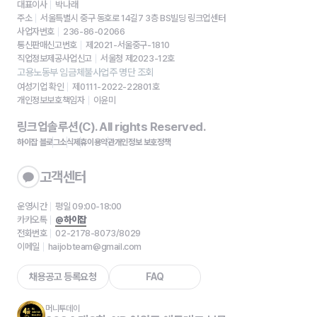
대표이사
박나래
주소
서울특별시 중구 동호로 14길7 3층 BS빌딩 링크업센터
사업자번호
236-86-02066
통신판매신고번호
제2021-서울중구-1810
직업정보제공사업신고
서울청 제2023-12호
고용노동부 임금체불사업주 명단 조회
여성기업 확인
제0111-2022-22801호
개인정보보호책임자
이윤미
링크업솔루션(C). All rights Reserved.
하이잡 블로그
소식
제휴
이용약관
개인정보 보호정책
고객센터
운영시간
평일 09:00-18:00
카카오톡
@하이잡
전화번호
02-2178-8073/8029
이메일
haijobteam@gmail.com
채용공고 등록요청
FAQ
머니투데이