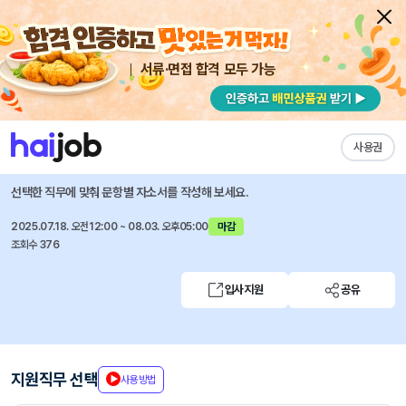
서류·면접 합격 모두 가능
채용공고 자소서
자유항목 자소서
내 작성목록
한국전기기술인협회
즐겨찾기
사용권
하반기 2025년 정규직(신입) 직원 채용 공고
선택한 직무에 맞춰 문항별 자소서를 작성해 보세요.
2025.07.18. 오전12:00 ~ 08.03. 오후05:00
마감
조회수 376
입사지원
공유
지원직무 선택
사용방법