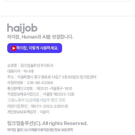
하이잡, Human과 AI를 연결합니다.
하이잡, 이렇게 사용하세요.
상호명
링크업솔루션 주식회사
대표이사
박나래
주소
서울특별시 중구 동호로 14길7 3층 BS빌딩 링크업센터
사업자번호
236-86-02066
통신판매신고번호
제2021-서울중구-1810
직업정보제공사업신고
서울청 제2023-12호
고용노동부 임금체불사업주 명단 조회
여성기업 확인
제0111-2022-22801호
개인정보보호책임자
이윤미
링크업솔루션(C). All rights Reserved.
하이잡 블로그
소식
제휴
이용약관
개인정보 보호정책