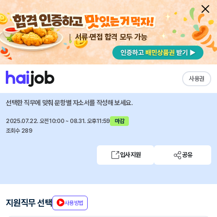
서류·면접 합격 모두 가능
채용공고 자소서
자유항목 자소서
내 작성목록
포항공과대학교
즐겨찾기
사용권
포항공과대학교 변리사 및 회계사 채용
선택한 직무에 맞춰 문항별 자소서를 작성해 보세요.
2025.07.22. 오전10:00 ~ 08.31. 오후11:59
마감
조회수 289
입사지원
공유
지원직무 선택
사용방법