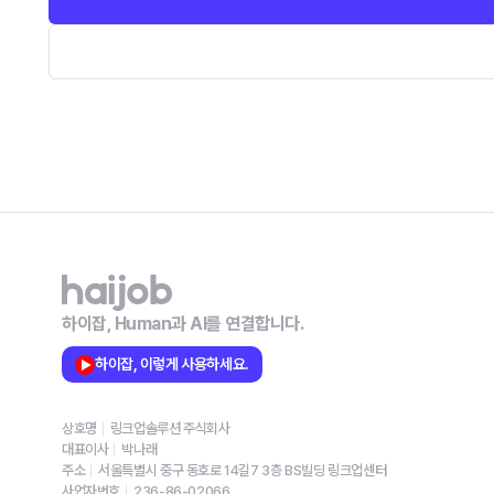
하이잡, Human과 AI를 연결합니다.
하이잡, 이렇게 사용하세요.
상호명
링크업솔루션 주식회사
대표이사
박나래
주소
서울특별시 중구 동호로 14길7 3층 BS빌딩 링크업센터
사업자번호
236-86-02066