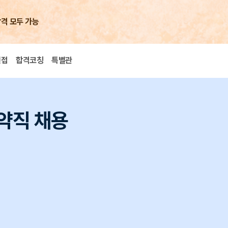
합격 모두 가능
면접
합격코칭
특별관
약직 채용