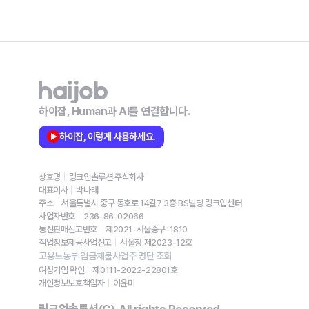
하이잡, Human과 AI를 연결합니다.
하이잡, 이렇게 사용하세요.
상호명
링크업솔루션 주식회사
대표이사
박나래
주소
서울특별시 중구 동호로 14길7 3층 BS빌딩 링크업센터
사업자번호
236-86-02066
통신판매신고번호
제2021-서울중구-1810
직업정보제공사업신고
서울청 제2023-12호
고용노동부 임금체불사업주 명단 조회
여성기업 확인
제0111-2022-22801호
개인정보보호책임자
이윤미
링크업솔루션(C). All rights Reserved.