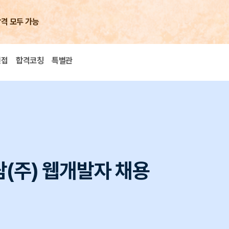
합격 모두 가능
면접
합격코칭
특별관
(주) 웹개발자 채용