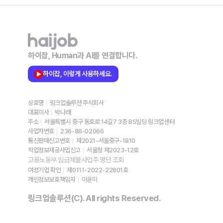
하이잡, Human과 AI를 연결합니다.
하이잡, 이렇게 사용하세요.
상호명
링크업솔루션 주식회사
대표이사
박나래
주소
서울특별시 중구 동호로 14길7 3층 BS빌딩 링크업센터
사업자번호
236-86-02066
통신판매신고번호
제2021-서울중구-1810
직업정보제공사업신고
서울청 제2023-12호
고용노동부 임금체불사업주 명단 조회
여성기업 확인
제0111-2022-22801호
개인정보보호책임자
이윤미
링크업솔루션(C). All rights Reserved.