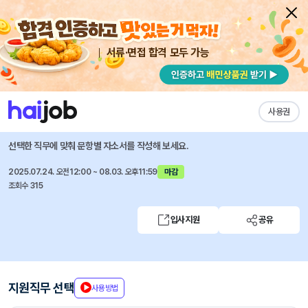
서류·면접 합격 모두 가능
채용공고 자소서
자유항목 자소서
내 작성목록
현대종합금속
즐겨찾기
사용권
기계사업본부 서비스부 신입/경력사원 모집
선택한 직무에 맞춰 문항별 자소서를 작성해 보세요.
2025.07.24. 오전12:00 ~ 08.03. 오후11:59
마감
조회수 315
입사지원
공유
지원직무 선택
사용방법