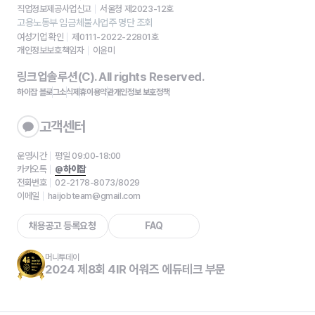
직업정보제공사업신고
서울청 제2023-12호
고용노동부 임금체불사업주 명단 조회
여성기업 확인
제0111-2022-22801호
개인정보보호책임자
이윤미
링크업솔루션(C). All rights Reserved.
하이잡 블로그
소식
제휴
이용약관
개인정보 보호정책
고객센터
운영시간
평일 09:00-18:00
카카오톡
@하이잡
전화번호
02-2178-8073/8029
이메일
haijobteam@gmail.com
채용공고 등록요청
FAQ
머니투데이
2024 제8회 4IR 어워즈 에듀테크 부문