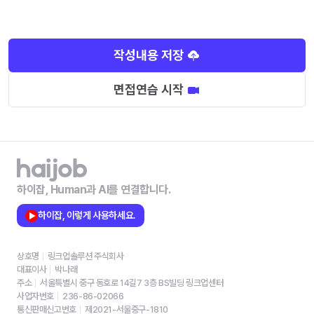
작성내용 저장
면접연습 시작
하이잡, Human과 AI를 연결합니다.
하이잡, 이렇게 사용하세요.
상호명
링크업솔루션 주식회사
대표이사
박나래
주소
서울특별시 중구 동호로 14길7 3층 BS빌딩 링크업센터
사업자번호
236-86-02066
통신판매신고번호
제2021-서울중구-1810