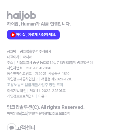
하이잡, Human과 AI를 연결합니다.
하이잡, 이렇게 사용하세요.
상호명
링크업솔루션 주식회사
대표이사
박나래
주소
서울특별시 중구 동호로 14길7 3층 BS빌딩 링크업센터
사업자번호
236-86-02066
통신판매신고번호
제2021-서울중구-1810
직업정보제공사업신고
서울청 제2023-12호
고용노동부 임금체불사업주 명단 조회
여성기업 확인
제0111-2022-22801호
개인정보보호책임자
이윤미
링크업솔루션(C). All rights Reserved.
하이잡 블로그
소식
제휴
이용약관
개인정보 보호정책
고객센터