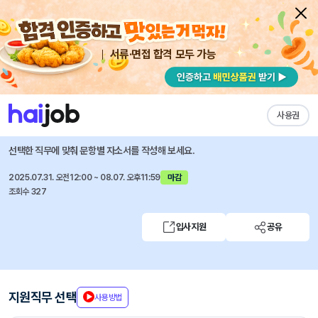
서류·면접 합격 모두 가능
채용공고 자소서
자유항목 자소서
내 작성목록
에코마케팅
즐겨찾기
사용권
웹툰 광고 디자이너(일본) 계약직 채용(재택 가능)
선택한 직무에 맞춰 문항별 자소서를 작성해 보세요.
2025.07.31. 오전12:00 ~ 08.07. 오후11:59
마감
조회수 327
입사지원
공유
지원직무 선택
사용방법