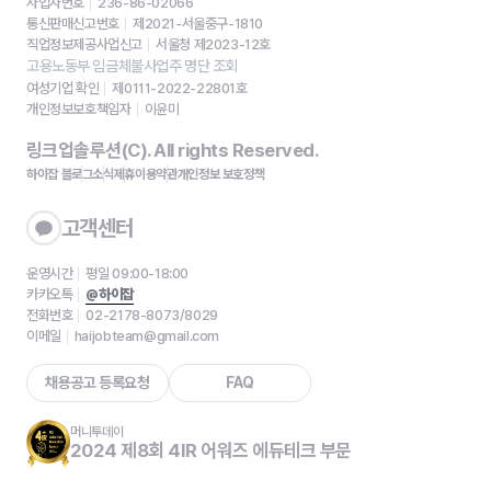
사업자번호
236-86-02066
통신판매신고번호
제2021-서울중구-1810
직업정보제공사업신고
서울청 제2023-12호
고용노동부 임금체불사업주 명단 조회
여성기업 확인
제0111-2022-22801호
개인정보보호책임자
이윤미
링크업솔루션(C). All rights Reserved.
하이잡 블로그
소식
제휴
이용약관
개인정보 보호정책
고객센터
운영시간
평일 09:00-18:00
카카오톡
@하이잡
전화번호
02-2178-8073/8029
이메일
haijobteam@gmail.com
채용공고 등록요청
FAQ
머니투데이
2024 제8회 4IR 어워즈 에듀테크 부문