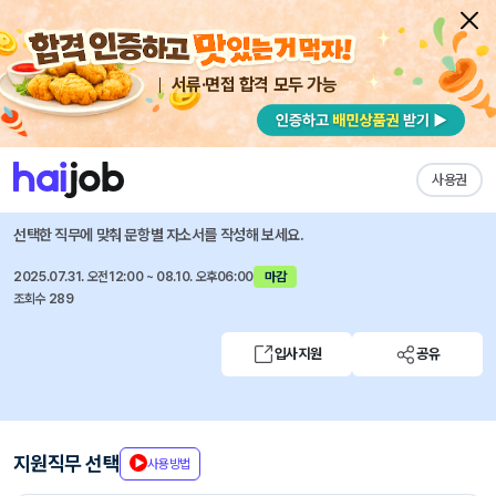
서류·면접 합격 모두 가능
채용공고 자소서
자유항목 자소서
내 작성목록
한동대학교
즐겨찾기
사용권
2025 한동대학교 정규직원 채용 공고
선택한 직무에 맞춰 문항별 자소서를 작성해 보세요.
2025.07.31. 오전12:00 ~ 08.10. 오후06:00
마감
조회수 289
입사지원
공유
지원직무 선택
사용방법