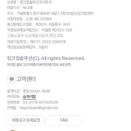
상호명
링크업솔루션 주식회사
대표이사
박나래
주소
서울특별시 중구 동호로 14길7 3층 BS빌딩 링크업센터
사업자번호
236-86-02066
통신판매신고번호
제2021-서울중구-1810
직업정보제공사업신고
서울청 제2023-12호
고용노동부 임금체불사업주 명단 조회
여성기업 확인
제0111-2022-22801호
개인정보보호책임자
이윤미
링크업솔루션(C). All rights Reserved.
하이잡 블로그
소식
제휴
이용약관
개인정보 보호정책
고객센터
운영시간
평일 09:00-18:00
카카오톡
@하이잡
전화번호
02-2178-8073/8029
이메일
haijobteam@gmail.com
채용공고 등록요청
FAQ