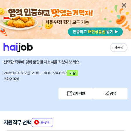
서류·면접 합격 모두 가능
채용공고 자소서
자유항목 자소서
내 작성목록
ASML코리아
즐겨찾기
사용권
ASML Korea CAMPUS PROMOTER
선택한 직무에 맞춰 문항별 자소서를 작성해 보세요.
2025.08.06. 오전12:00 ~ 08.19. 오후11:59
마감
조회수 329
입사지원
공유
지원직무 선택
사용방법