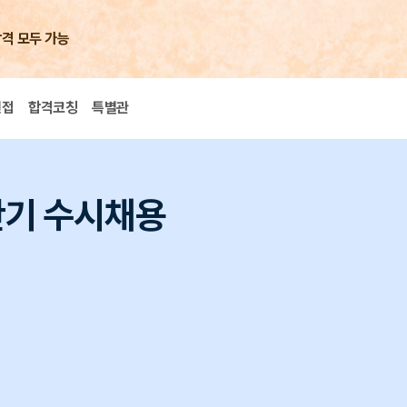
합격 모두 가능
면접
합격코칭
특별관
하반기 수시채용