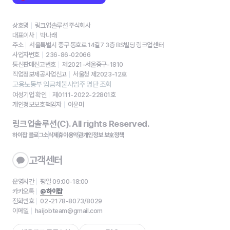
상호명
링크업솔루션 주식회사
대표이사
박나래
주소
서울특별시 중구 동호로 14길7 3층 BS빌딩 링크업센터
사업자번호
236-86-02066
통신판매신고번호
제2021-서울중구-1810
직업정보제공사업신고
서울청 제2023-12호
고용노동부 임금체불사업주 명단 조회
여성기업 확인
제0111-2022-22801호
개인정보보호책임자
이윤미
링크업솔루션(C). All rights Reserved.
하이잡 블로그
소식
제휴
이용약관
개인정보 보호정책
고객센터
운영시간
평일 09:00-18:00
카카오톡
@하이잡
전화번호
02-2178-8073/8029
이메일
haijobteam@gmail.com