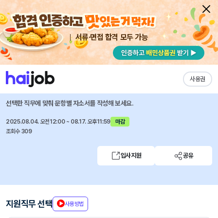
서류·면접 합격 모두 가능
채용공고 자소서
자유항목 자소서
내 작성목록
애드인에듀
즐겨찾기
사용권
생성형 AI를 활용한 비주얼 아티스트 과정
선택한 직무에 맞춰 문항별 자소서를 작성해 보세요.
2025.08.04. 오전12:00 ~ 08.17. 오후11:59
마감
조회수 309
입사지원
공유
지원직무 선택
사용방법