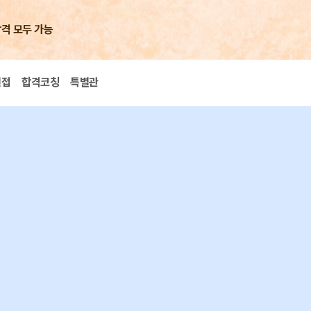
합격 모두 가능
면접
합격코칭
특별관