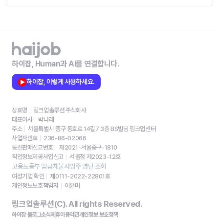
하이잡, Human과 AI를 연결합니다.
하이잡, 이렇게 사용하세요.
상호명
링크업솔루션 주식회사
대표이사
박나래
주소
서울특별시 중구 동호로 14길7 3층 BS빌딩 링크업센터
사업자번호
236-86-02066
통신판매신고번호
제2021-서울중구-1810
직업정보제공사업신고
서울청 제2023-12호
고용노동부 임금체불사업주 명단 조회
여성기업 확인
제0111-2022-22801호
개인정보보호책임자
이윤미
링크업솔루션(C). All rights Reserved.
하이잡 블로그
소식
제휴
이용약관
개인정보 보호정책