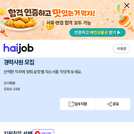
서류·면접 합격 모두 가능
채용공고 자소서
자유항목 자소서
내 작성목록
에이피알
즐겨찾기
사용권
[마케팅] 에이프릴스킨 온라인 마케팅 채용연계형 인턴 및
경력사원 모집
선택한 직무에 맞춰 문항별 자소서를 작성해 보세요.
상시채용
조회수 248
입사지원
공유
지원직무 선택
사용방법