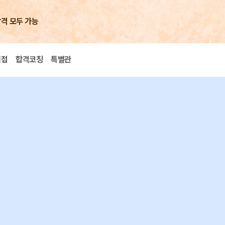
합격 모두 가능
면접
합격코칭
특별관