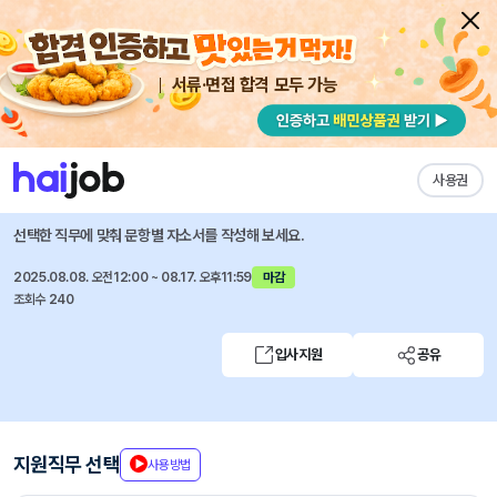
서류·면접 합격 모두 가능
채용공고 자소서
자유항목 자소서
내 작성목록
에코마케팅
즐겨찾기
사용권
재무팀 신입사원 채용
선택한 직무에 맞춰 문항별 자소서를 작성해 보세요.
2025.08.08. 오전12:00 ~ 08.17. 오후11:59
마감
조회수 240
입사지원
공유
지원직무 선택
사용방법