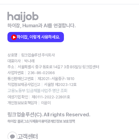
하이잡, Human과 AI를 연결합니다.
하이잡, 이렇게 사용하세요.
상호명
링크업솔루션 주식회사
대표이사
박나래
주소
서울특별시 중구 동호로 14길7 3층 BS빌딩 링크업센터
사업자번호
236-86-02066
통신판매신고번호
제2021-서울중구-1810
직업정보제공사업신고
서울청 제2023-12호
고용노동부 임금체불사업주 명단 조회
여성기업 확인
제0111-2022-22801호
개인정보보호책임자
이윤미
링크업솔루션(C). All rights Reserved.
하이잡 블로그
소식
제휴
이용약관
개인정보 보호정책
고객센터