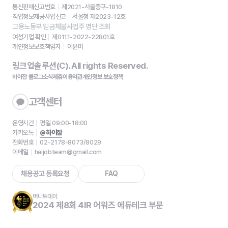
통신판매신고번호
제2021-서울중구-1810
직업정보제공사업신고
서울청 제2023-12호
고용노동부 임금체불사업주 명단 조회
여성기업 확인
제0111-2022-22801호
개인정보보호책임자
이윤미
링크업솔루션(C). All rights Reserved.
하이잡 블로그
소식
제휴
이용약관
개인정보 보호정책
고객센터
운영시간
평일 09:00-18:00
카카오톡
@하이잡
전화번호
02-2178-8073/8029
이메일
haijobteam@gmail.com
채용공고 등록요청
FAQ
머니투데이
2024 제8회 4IR 어워즈 에듀테크 부문