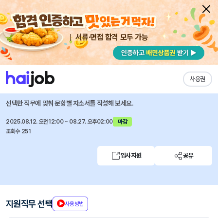
서류·면접 합격 모두 가능
채용공고 자소서
자유항목 자소서
내 작성목록
서울특별시 장애인치과병원
즐겨찾기
사용권
의료사회복지사(육아휴직 대체) 채용
선택한 직무에 맞춰 문항별 자소서를 작성해 보세요.
2025.08.12. 오전12:00 ~ 08.27. 오후02:00
마감
조회수 251
입사지원
공유
지원직무 선택
사용방법