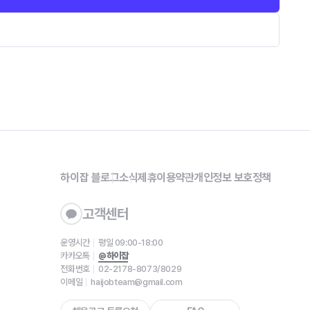
하이잡 블로그
소식
제휴
이용약관
개인정보 보호정책
고객센터
운영시간
평일 09:00-18:00
카카오톡
@하이잡
전화번호
02-2178-8073/8029
이메일
haijobteam@gmail.com