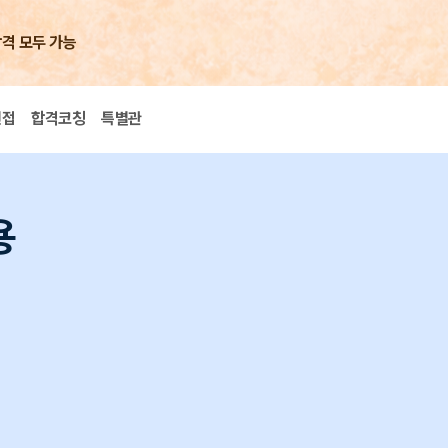
합격 모두 가능
면접
합격코칭
특별관
용