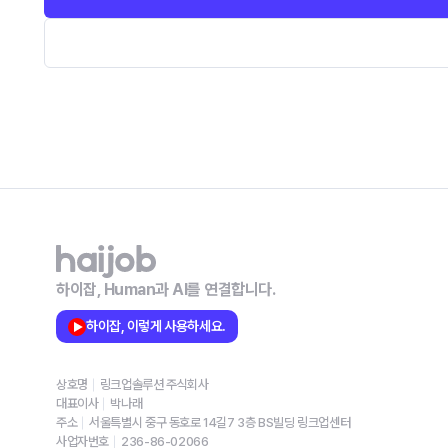
하이잡, Human과 AI를 연결합니다.
하이잡, 이렇게 사용하세요.
상호명
링크업솔루션 주식회사
대표이사
박나래
주소
서울특별시 중구 동호로 14길7 3층 BS빌딩 링크업센터
사업자번호
236-86-02066