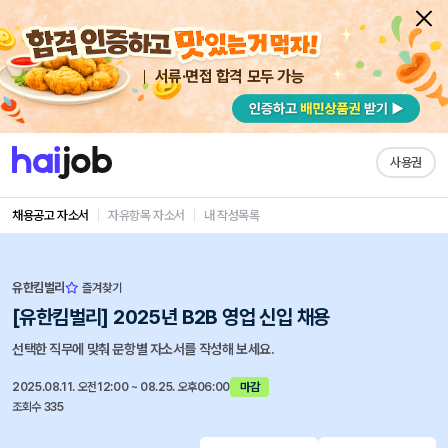
서류·면접 합격 모두 가능
사용권
채용공고 자소서
자유항목 자소서
내 작성목록
유한킴벌리
즐겨찾기
[유한킴벌리] 2025년 B2B 영업 신입 채용
선택한 직무에 맞춰 문항별 자소서를 작성해 보세요.
2025.08.11. 오전12:00 ~ 08.25. 오후06:00
마감
조회수 335