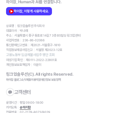
하이잡, Human과 AI를 연결합니다.
하이잡, 이렇게 사용하세요.
상호명
링크업솔루션 주식회사
대표이사
박나래
주소
서울특별시 중구 동호로 14길7 3층 BS빌딩 링크업센터
사업자번호
236-86-02066
통신판매신고번호
제2021-서울중구-1810
직업정보제공사업신고
서울청 제2023-12호
고용노동부 임금체불사업주 명단 조회
여성기업 확인
제0111-2022-22801호
개인정보보호책임자
이윤미
링크업솔루션(C). All rights Reserved.
하이잡 블로그
소식
제휴
이용약관
개인정보 보호정책
고객센터
운영시간
평일 09:00-18:00
카카오톡
@하이잡
전화번호
02-2178-8073/8029