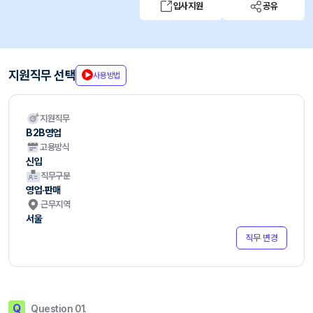
입사지원
공유
지원직무 선택
사용방법
지원직무
B2B영업
고용방식
신입
직무구분
영업·판매
근무지역
서울
직무 변경
Q
Question 01.