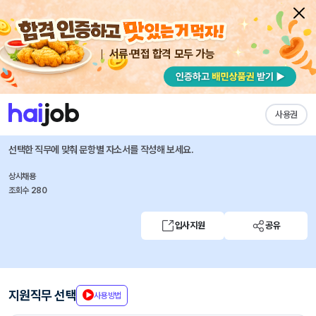
서류·면접 합격 모두 가능
채용공고 자소서
자유항목 자소서
내 작성목록
위마케팅
즐겨찾기
사용권
온라인 콘텐츠 마케터(글로벌)
선택한 직무에 맞춰 문항별 자소서를 작성해 보세요.
상시채용
조회수 280
입사지원
공유
지원직무 선택
사용방법