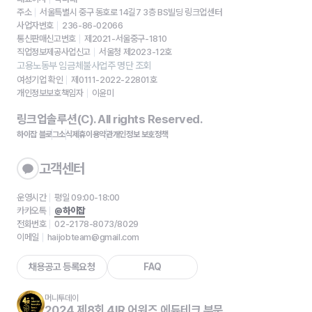
주소
서울특별시 중구 동호로 14길7 3층 BS빌딩 링크업센터
사업자번호
236-86-02066
통신판매신고번호
제2021-서울중구-1810
직업정보제공사업신고
서울청 제2023-12호
고용노동부 임금체불사업주 명단 조회
여성기업 확인
제0111-2022-22801호
개인정보보호책임자
이윤미
링크업솔루션(C). All rights Reserved.
하이잡 블로그
소식
제휴
이용약관
개인정보 보호정책
고객센터
운영시간
평일 09:00-18:00
카카오톡
@하이잡
전화번호
02-2178-8073/8029
이메일
haijobteam@gmail.com
채용공고 등록요청
FAQ
머니투데이
2024 제8회 4IR 어워즈 에듀테크 부문