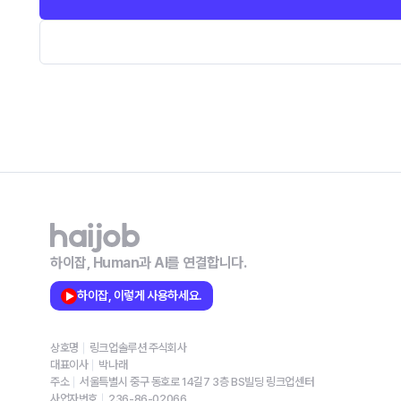
하이잡, Human과 AI를 연결합니다.
하이잡, 이렇게 사용하세요.
상호명
링크업솔루션 주식회사
대표이사
박나래
주소
서울특별시 중구 동호로 14길7 3층 BS빌딩 링크업센터
사업자번호
236-86-02066