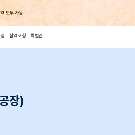
합격 모두 가능
면접
합격코칭
특별관
공장)