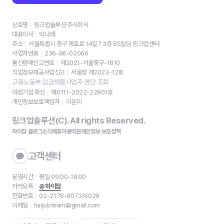
상호명
링크업솔루션 주식회사
대표이사
박나래
주소
서울특별시 중구 동호로 14길7 3층 BS빌딩 링크업센터
사업자번호
236-86-02066
통신판매신고번호
제2021-서울중구-1810
직업정보제공사업신고
서울청 제2023-12호
고용노동부 임금체불사업주 명단 조회
여성기업 확인
제0111-2022-22801호
개인정보보호책임자
이윤미
링크업솔루션(C). All rights Reserved.
하이잡 블로그
소식
제휴
이용약관
개인정보 보호정책
고객센터
운영시간
평일 09:00-18:00
카카오톡
@하이잡
전화번호
02-2178-8073/8029
이메일
haijobteam@gmail.com