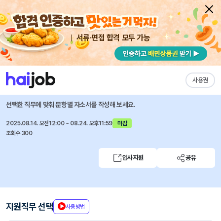
서류·면접 합격 모두 가능
채용공고 자소서
자유항목 자소서
내 작성목록
쏘카
즐겨찾기
사용권
[정규직 전환형] 카셰어링 사업 인턴 (부산 오피스)
선택한 직무에 맞춰 문항별 자소서를 작성해 보세요.
2025.08.14. 오전12:00 ~ 08.24. 오후11:59
마감
조회수 300
입사지원
공유
지원직무 선택
사용방법