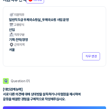
지원직무
일반직 5급 우체국쇼핑실_우체국쇼핑 사업 운영
고용방식
신입
직무구분
기획·전략/경영
근무지역
서울
직무 변경
Q
Question 01.
[대인관계능력]
서로 다른 의견에 대해 상대방을 설득하거나 타협점을 제시하여
갈등을 해결한 경험을 구체적으로 작성해주십시오.