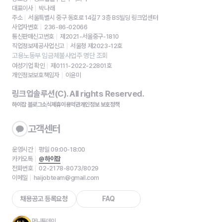
대표이사
박나래
주소
서울특별시 중구 동호로 14길7 3층 BS빌딩 링크업센터
사업자번호
236-86-02066
통신판매신고번호
제2021-서울중구-1810
직업정보제공사업신고
서울청 제2023-12호
고용노동부 임금체불사업주 명단 조회
여성기업 확인
제0111-2022-22801호
개인정보보호책임자
이윤미
링크업솔루션(C). All rights Reserved.
하이잡 블로그
소식
제휴
이용약관
개인정보 보호정책
고객센터
운영시간
평일 09:00-18:00
카카오톡
@하이잡
전화번호
02-2178-8073/8029
이메일
haijobteam@gmail.com
채용공고 등록요청
FAQ
머니투데이