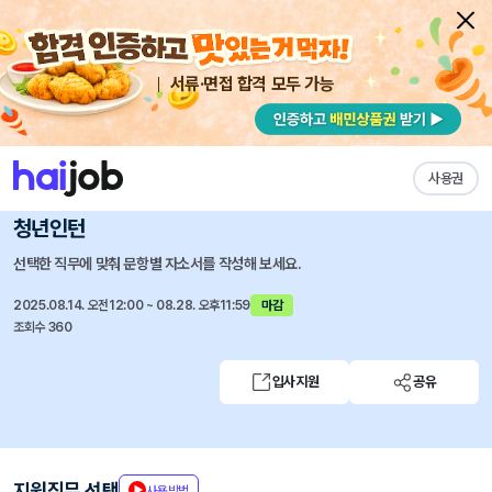
서류·면접 합격 모두 가능
채용공고 자소서
자유항목 자소서
내 작성목록
한국우편사업진흥원
즐겨찾기
사용권
신규직원 채용공고 일반직, 기술직, 전문직(특수), 계약직,
청년인턴
선택한 직무에 맞춰 문항별 자소서를 작성해 보세요.
2025.08.14. 오전12:00 ~ 08.28. 오후11:59
마감
조회수 360
입사지원
공유
지원직무 선택
사용방법