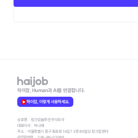
하이잡, Human과 AI를 연결합니다.
하이잡, 이렇게 사용하세요.
상호명
링크업솔루션 주식회사
대표이사
박나래
주소
서울특별시 중구 동호로 14길7 3층 BS빌딩 링크업센터
사업자번호
236-86-02066