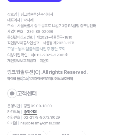
상호명
링크업솔루션 주식회사
대표이사
박나래
주소
서울특별시 중구 동호로 14길7 3층 BS빌딩 링크업센터
사업자번호
236-86-02066
통신판매신고번호
제2021-서울중구-1810
직업정보제공사업신고
서울청 제2023-12호
고용노동부 임금체불사업주 명단 조회
여성기업 확인
제0111-2022-22801호
개인정보보호책임자
이윤미
링크업솔루션(C). All rights Reserved.
하이잡 블로그
소식
제휴
이용약관
개인정보 보호정책
고객센터
운영시간
평일 09:00-18:00
카카오톡
@하이잡
전화번호
02-2178-8073/8029
이메일
haijobteam@gmail.com