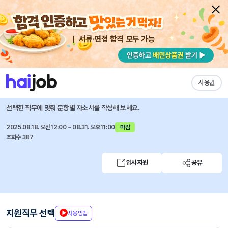
서류·면접 합격 모두 가능
채용공고 자소서
자유항목 자소서
내 작성목록
하나대체투자자산운용
즐겨찾기
사용권
2025년 하반기 인턴사원 채용
선택한 직무에 맞춰 문항별 자소서를 작성해 보세요.
2025.08.18. 오전12:00 ~ 08.31. 오후11:00
마감
조회수 387
입사지원
공유
지원직무 선택
사용방법