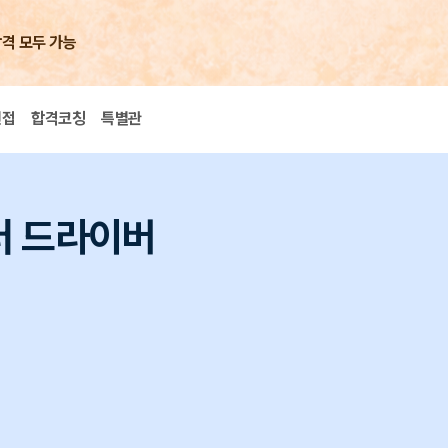
합격 모두 가능
면접
합격코칭
특별관
터 드라이버