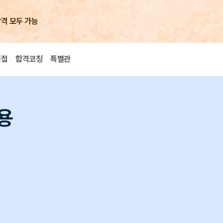
합격 모두 가능
면접
합격코칭
특별관
용