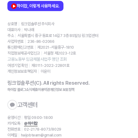
하이잡, 이렇게 사용하세요.
상호명
링크업솔루션 주식회사
대표이사
박나래
주소
서울특별시 중구 동호로 14길7 3층 BS빌딩 링크업센터
사업자번호
236-86-02066
통신판매신고번호
제2021-서울중구-1810
직업정보제공사업신고
서울청 제2023-12호
고용노동부 임금체불사업주 명단 조회
여성기업 확인
제0111-2022-22801호
개인정보보호책임자
이윤미
링크업솔루션(C). All rights Reserved.
하이잡 블로그
소식
제휴
이용약관
개인정보 보호정책
고객센터
운영시간
평일 09:00-18:00
카카오톡
@하이잡
전화번호
02-2178-8073/8029
이메일
haijobteam@gmail.com