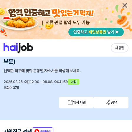
서류·면접 합격 모두 가능
채용공고 자소서
자유항목 자소서
내 작성목록
토스페이먼츠
즐겨찾기
사용권
Operations Enablement Specialist (가맹점 운영,
보훈)
선택한 직무에 맞춰 문항별 자소서를 작성해 보세요.
2025.08.25. 오전12:00 ~ 09.08. 오후11:59
마감
조회수 375
입사지원
공유
지원직무 선택
사용방법