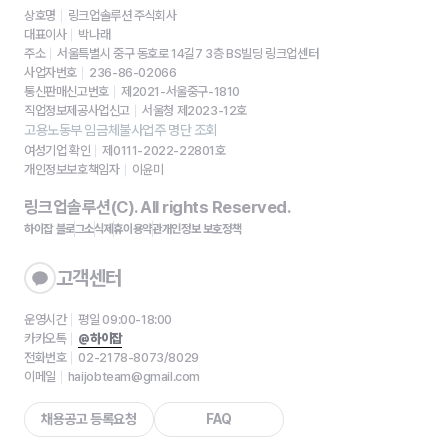
상호명
링크업솔루션 주식회사
대표이사
박나래
주소
서울특별시 중구 동호로 14길7 3층 BS빌딩 링크업센터
사업자번호
236-86-02066
통신판매신고번호
제2021-서울중구-1810
직업정보제공사업신고
서울청 제2023-12호
고용노동부 임금체불사업주 명단 조회
여성기업 확인
제0111-2022-22801호
개인정보보호책임자
이윤미
링크업솔루션(C). All rights Reserved.
하이잡 블로그
소식
제휴
이용약관
개인정보 보호정책
고객센터
운영시간
평일 09:00-18:00
카카오톡
@하이잡
전화번호
02-2178-8073/8029
이메일
haijobteam@gmail.com
채용공고 등록요청
FAQ