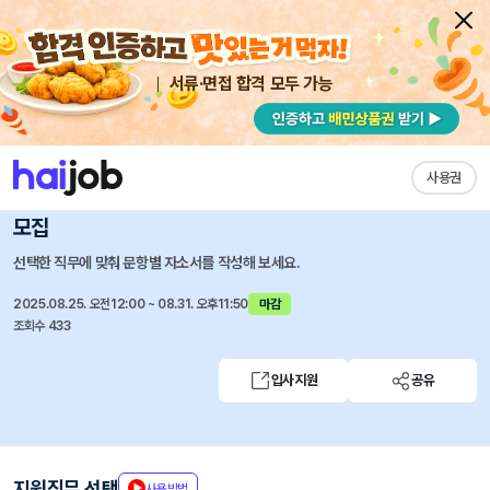
서류·면접 합격 모두 가능
채용공고 자소서
자유항목 자소서
내 작성목록
고려대학교의료원
즐겨찾기
사용권
[안산병원25-127] 간호부(건강증진센터) 계약직간호사
모집
선택한 직무에 맞춰 문항별 자소서를 작성해 보세요.
2025.08.25. 오전12:00 ~ 08.31. 오후11:50
마감
조회수 433
입사지원
공유
지원직무 선택
사용방법