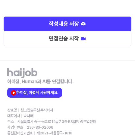
작성내용 저장
면접연습 시작
하이잡, Human과 AI를 연결합니다.
하이잡, 이렇게 사용하세요.
상호명
링크업솔루션 주식회사
대표이사
박나래
주소
서울특별시 중구 동호로 14길7 3층 BS빌딩 링크업센터
사업자번호
236-86-02066
통신판매신고번호
제2021-서울중구-1810