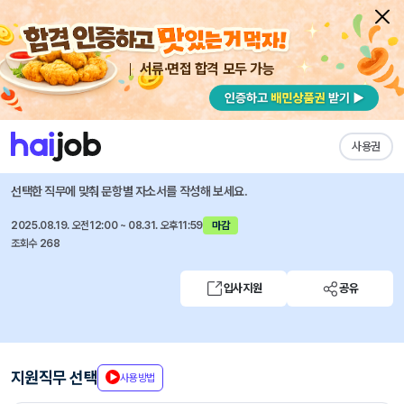
서류·면접 합격 모두 가능
채용공고 자소서
자유항목 자소서
내 작성목록
현대종합금속
즐겨찾기
사용권
포항공장 품질보증팀 신입사원 모집
선택한 직무에 맞춰 문항별 자소서를 작성해 보세요.
2025.08.19. 오전12:00 ~ 08.31. 오후11:59
마감
조회수 268
입사지원
공유
지원직무 선택
사용방법