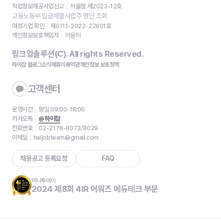
직업정보제공사업신고
서울청 제2023-12호
고용노동부 임금체불사업주 명단 조회
여성기업 확인
제0111-2022-22801호
개인정보보호책임자
이윤미
링크업솔루션(C). All rights Reserved.
하이잡 블로그
소식
제휴
이용약관
개인정보 보호정책
고객센터
운영시간
평일 09:00-18:00
카카오톡
@하이잡
전화번호
02-2178-8073/8029
이메일
haijobteam@gmail.com
채용공고 등록요청
FAQ
머니투데이
2024 제8회 4IR 어워즈 에듀테크 부문