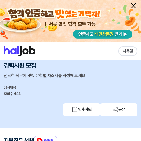
서류·면접 합격 모두 가능
채용공고 자소서
자유항목 자소서
내 작성목록
에이피알
즐겨찾기
사용권
[마케팅] 미국 인플루언서 PR 채용연계형 인턴 및
경력사원 모집
선택한 직무에 맞춰 문항별 자소서를 작성해 보세요.
상시채용
조회수 443
입사지원
공유
지원직무 선택
사용방법