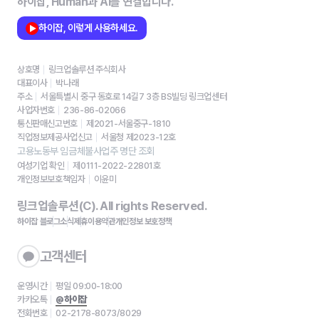
하이잡, Human과 AI를 연결합니다.
하이잡, 이렇게 사용하세요.
상호명
링크업솔루션 주식회사
대표이사
박나래
주소
서울특별시 중구 동호로 14길7 3층 BS빌딩 링크업센터
사업자번호
236-86-02066
통신판매신고번호
제2021-서울중구-1810
직업정보제공사업신고
서울청 제2023-12호
고용노동부 임금체불사업주 명단 조회
여성기업 확인
제0111-2022-22801호
개인정보보호책임자
이윤미
링크업솔루션(C). All rights Reserved.
하이잡 블로그
소식
제휴
이용약관
개인정보 보호정책
고객센터
운영시간
평일 09:00-18:00
카카오톡
@하이잡
전화번호
02-2178-8073/8029