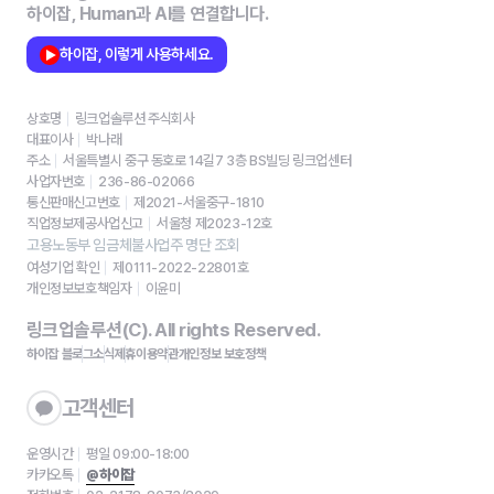
하이잡, Human과 AI를 연결합니다.
하이잡, 이렇게 사용하세요.
상호명
링크업솔루션 주식회사
대표이사
박나래
주소
서울특별시 중구 동호로 14길7 3층 BS빌딩 링크업센터
사업자번호
236-86-02066
통신판매신고번호
제2021-서울중구-1810
직업정보제공사업신고
서울청 제2023-12호
고용노동부 임금체불사업주 명단 조회
여성기업 확인
제0111-2022-22801호
개인정보보호책임자
이윤미
링크업솔루션(C). All rights Reserved.
하이잡 블로그
소식
제휴
이용약관
개인정보 보호정책
고객센터
운영시간
평일 09:00-18:00
카카오톡
@하이잡