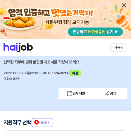
서류·면접 합격 모두 가능
채용공고 자소서
자유항목 자소서
내 작성목록
건강보험심사평가원
즐겨찾기
사용권
2025년 하반기 건강보험심사평가원 정규직 채용
선택한 직무에 맞춰 문항별 자소서를 작성해 보세요.
2025.08.26. 오후05:00 ~ 09.09. 오후06:00
마감
조회수 626
입사지원
공유
지원직무 선택
사용방법