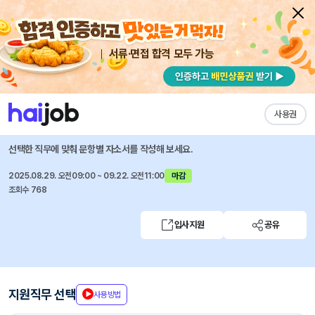
서류·면접 합격 모두 가능
채용공고 자소서
자유항목 자소서
내 작성목록
LG전자
즐겨찾기
사용권
2025 하반기 신입사원 채용
선택한 직무에 맞춰 문항별 자소서를 작성해 보세요.
2025.08.29. 오전09:00 ~ 09.22. 오전11:00
마감
조회수 768
입사지원
공유
지원직무 선택
사용방법