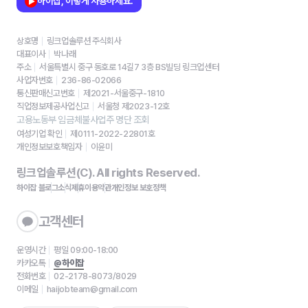
하이잡, 이렇게 사용하세요.
상호명
링크업솔루션 주식회사
대표이사
박나래
주소
서울특별시 중구 동호로 14길7 3층 BS빌딩 링크업센터
사업자번호
236-86-02066
통신판매신고번호
제2021-서울중구-1810
직업정보제공사업신고
서울청 제2023-12호
고용노동부 임금체불사업주 명단 조회
여성기업 확인
제0111-2022-22801호
개인정보보호책임자
이윤미
링크업솔루션(C). All rights Reserved.
하이잡 블로그
소식
제휴
이용약관
개인정보 보호정책
고객센터
운영시간
평일 09:00-18:00
카카오톡
@하이잡
전화번호
02-2178-8073/8029
이메일
haijobteam@gmail.com