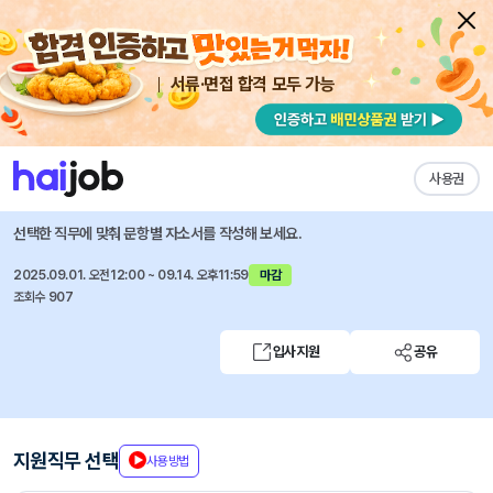
서류·면접 합격 모두 가능
채용공고 자소서
자유항목 자소서
내 작성목록
코리아크레딧뷰로
즐겨찾기
사용권
2025년 하반기 KCB 정기채용
선택한 직무에 맞춰 문항별 자소서를 작성해 보세요.
2025.09.01. 오전12:00 ~ 09.14. 오후11:59
마감
조회수 907
입사지원
공유
지원직무 선택
사용방법