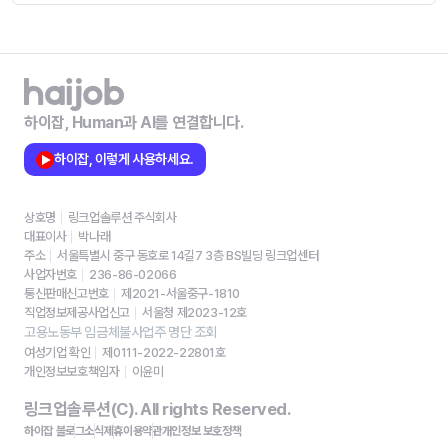
하이잡, Human과 AI를 연결합니다.
하이잡, 이렇게 사용하세요.
상호명
링크업솔루션 주식회사
대표이사
박나래
주소
서울특별시 중구 동호로 14길7 3층 BS빌딩 링크업센터
사업자번호
236-86-02066
통신판매신고번호
제2021-서울중구-1810
직업정보제공사업신고
서울청 제2023-12호
고용노동부 임금체불사업주 명단 조회
여성기업 확인
제0111-2022-22801호
개인정보보호책임자
이윤미
링크업솔루션(C). All rights Reserved.
하이잡 블로그
소식
제휴
이용약관
개인정보 보호정책