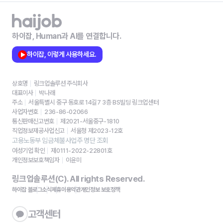
하이잡, Human과 AI를 연결합니다.
하이잡, 이렇게 사용하세요.
상호명
링크업솔루션 주식회사
대표이사
박나래
주소
서울특별시 중구 동호로 14길7 3층 BS빌딩 링크업센터
사업자번호
236-86-02066
통신판매신고번호
제2021-서울중구-1810
직업정보제공사업신고
서울청 제2023-12호
고용노동부 임금체불사업주 명단 조회
여성기업 확인
제0111-2022-22801호
개인정보보호책임자
이윤미
링크업솔루션(C). All rights Reserved.
하이잡 블로그
소식
제휴
이용약관
개인정보 보호정책
고객센터