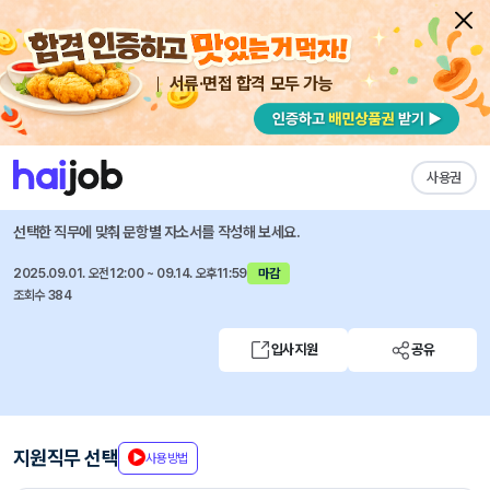
서류·면접 합격 모두 가능
채용공고 자소서
자유항목 자소서
내 작성목록
쎄트렉아이
즐겨찾기
사용권
2025 하반기 신입 채용, SI Future-Ship 모집
선택한 직무에 맞춰 문항별 자소서를 작성해 보세요.
2025.09.01. 오전12:00 ~ 09.14. 오후11:59
마감
조회수 384
입사지원
공유
지원직무 선택
사용방법