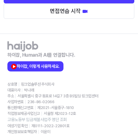
면접연습 시작
하이잡, Human과 AI를 연결합니다.
하이잡, 이렇게 사용하세요.
상호명
링크업솔루션 주식회사
대표이사
박나래
주소
서울특별시 중구 동호로 14길7 3층 BS빌딩 링크업센터
사업자번호
236-86-02066
통신판매신고번호
제2021-서울중구-1810
직업정보제공사업신고
서울청 제2023-12호
고용노동부 임금체불사업주 명단 조회
여성기업 확인
제0111-2022-22801호
개인정보보호책임자
이윤미