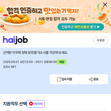
서류·면접 합격 모두 가능
채용공고 자소서
자유항목 자소서
내 작성목록
한국교통안전공단
즐겨찾기
사용권
직원 공개채용 공고(정규직)
선택한 직무에 맞춰 문항별 자소서를 작성해 보세요.
2025.09.01. 오전12:00 ~ 09.11. 오후06:00
마감
조회수 587
입사지원
공유
지원직무 선택
사용방법