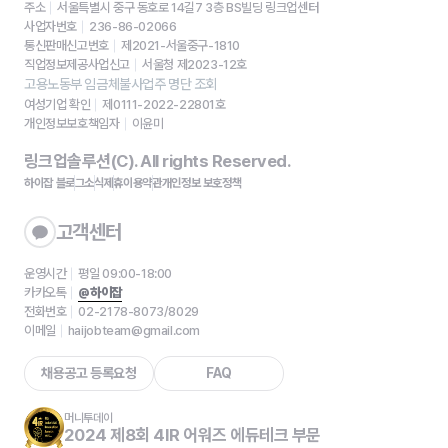
주소
서울특별시 중구 동호로 14길7 3층 BS빌딩 링크업센터
사업자번호
236-86-02066
통신판매신고번호
제2021-서울중구-1810
직업정보제공사업신고
서울청 제2023-12호
고용노동부 임금체불사업주 명단 조회
여성기업 확인
제0111-2022-22801호
개인정보보호책임자
이윤미
링크업솔루션(C). All rights Reserved.
하이잡 블로그
소식
제휴
이용약관
개인정보 보호정책
고객센터
운영시간
평일 09:00-18:00
카카오톡
@하이잡
전화번호
02-2178-8073/8029
이메일
haijobteam@gmail.com
채용공고 등록요청
FAQ
머니투데이
2024 제8회 4IR 어워즈 에듀테크 부문