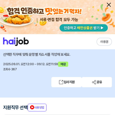
서류·면접 합격 모두 가능
채용공고 자소서
자유항목 자소서
내 작성목록
현대모비스
즐겨찾기
사용권
2025 하반기 연구장학생 모집
선택한 직무에 맞춰 문항별 자소서를 작성해 보세요.
2025.09.01. 오전12:00 ~ 09.12. 오전11:59
마감
조회수 367
입사지원
공유
지원직무 선택
사용방법