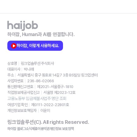
하이잡, Human과 AI를 연결합니다.
하이잡, 이렇게 사용하세요.
상호명
링크업솔루션 주식회사
대표이사
박나래
주소
서울특별시 중구 동호로 14길7 3층 BS빌딩 링크업센터
사업자번호
236-86-02066
통신판매신고번호
제2021-서울중구-1810
직업정보제공사업신고
서울청 제2023-12호
고용노동부 임금체불사업주 명단 조회
여성기업 확인
제0111-2022-22801호
개인정보보호책임자
이윤미
링크업솔루션(C). All rights Reserved.
하이잡 블로그
소식
제휴
이용약관
개인정보 보호정책