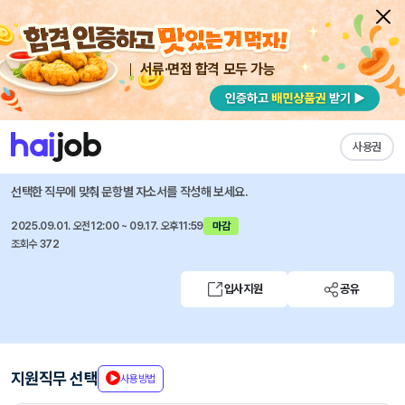
서류·면접 합격 모두 가능
채용공고 자소서
자유항목 자소서
내 작성목록
한화갤러리아
즐겨찾기
사용권
2025 기계/서비스 부문 핵심인재 채용
선택한 직무에 맞춰 문항별 자소서를 작성해 보세요.
2025.09.01. 오전12:00 ~ 09.17. 오후11:59
마감
조회수 372
입사지원
공유
지원직무 선택
사용방법