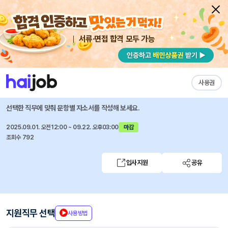
서류·면접 합격 모두 가능
채용공고 자소서
자유항목 자소서
내 작성목록
HD현대
즐겨찾기
사용권
25년 하반기 대졸 신입사원 모집
선택한 직무에 맞춰 문항별 자소서를 작성해 보세요.
2025.09.01. 오전12:00 ~ 09.22. 오후03:00
마감
조회수 792
입사지원
공유
지원직무 선택
사용방법