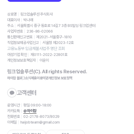
상호명
링크업솔루션 주식회사
대표이사
박나래
주소
서울특별시 중구 동호로 14길7 3층 BS빌딩 링크업센터
사업자번호
236-86-02066
통신판매신고번호
제2021-서울중구-1810
직업정보제공사업신고
서울청 제2023-12호
고용노동부 임금체불사업주 명단 조회
여성기업 확인
제0111-2022-22801호
개인정보보호책임자
이윤미
링크업솔루션(C). All rights Reserved.
하이잡 블로그
소식
제휴
이용약관
개인정보 보호정책
고객센터
운영시간
평일 09:00-18:00
카카오톡
@하이잡
전화번호
02-2178-8073/8029
이메일
haijobteam@gmail.com