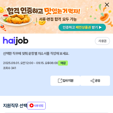
서류·면접 합격 모두 가능
채용공고 자소서
자유항목 자소서
내 작성목록
공무원연금공단
즐겨찾기
사용권
2025년 신규직원(전산직) 채용공고
선택한 직무에 맞춰 문항별 자소서를 작성해 보세요.
2025.09.01. 오전12:00 ~ 09.15. 오후06:00
마감
조회수 341
입사지원
공유
지원직무 선택
사용방법