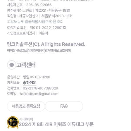
사업자번호
236-86-02066
통신판매신고번호
제2021-서울중구-1810
직업정보제공사업신고
서울청 제2023-12호
고용노동부 임금체불사업주 명단 조회
여성기업 확인
제0111-2022-22801호
개인정보보호책임자
이윤미
링크업솔루션(C). All rights Reserved.
하이잡 블로그
소식
제휴
이용약관
개인정보 보호정책
고객센터
운영시간
평일 09:00-18:00
카카오톡
@하이잡
전화번호
02-2178-8073/8029
이메일
haijobteam@gmail.com
채용공고 등록요청
FAQ
머니투데이
2024 제8회 4IR 어워즈 에듀테크 부문