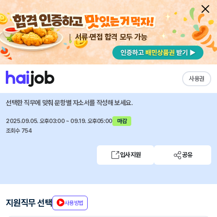
서류·면접 합격 모두 가능
채용공고 자소서
자유항목 자소서
내 작성목록
하나카드
즐겨찾기
사용권
2025년 신입직원 채용
선택한 직무에 맞춰 문항별 자소서를 작성해 보세요.
2025.09.05. 오후03:00 ~ 09.19. 오후05:00
마감
조회수 754
입사지원
공유
지원직무 선택
사용방법