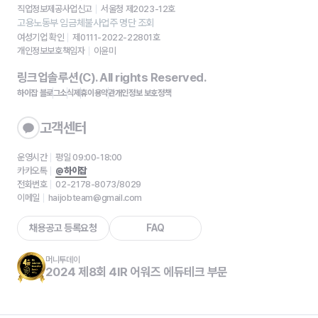
직업정보제공사업신고
서울청 제2023-12호
고용노동부 임금체불사업주 명단 조회
여성기업 확인
제0111-2022-22801호
개인정보보호책임자
이윤미
링크업솔루션(C). All rights Reserved.
하이잡 블로그
소식
제휴
이용약관
개인정보 보호정책
고객센터
운영시간
평일 09:00-18:00
카카오톡
@하이잡
전화번호
02-2178-8073/8029
이메일
haijobteam@gmail.com
채용공고 등록요청
FAQ
머니투데이
2024 제8회 4IR 어워즈 에듀테크 부문