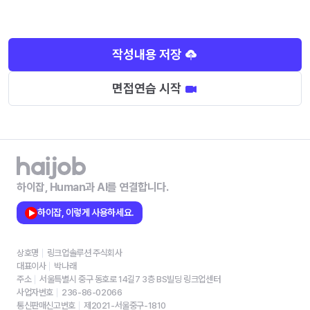
작성내용 저장
면접연습 시작
하이잡, Human과 AI를 연결합니다.
하이잡, 이렇게 사용하세요.
상호명
링크업솔루션 주식회사
대표이사
박나래
주소
서울특별시 중구 동호로 14길7 3층 BS빌딩 링크업센터
사업자번호
236-86-02066
통신판매신고번호
제2021-서울중구-1810