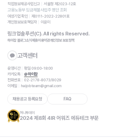
직업정보제공사업신고
서울청 제2023-12호
고용노동부 임금체불사업주 명단 조회
여성기업 확인
제0111-2022-22801호
개인정보보호책임자
이윤미
링크업솔루션(C). All rights Reserved.
하이잡 블로그
소식
제휴
이용약관
개인정보 보호정책
고객센터
운영시간
평일 09:00-18:00
카카오톡
@하이잡
전화번호
02-2178-8073/8029
이메일
haijobteam@gmail.com
채용공고 등록요청
FAQ
머니투데이
2024 제8회 4IR 어워즈 에듀테크 부문