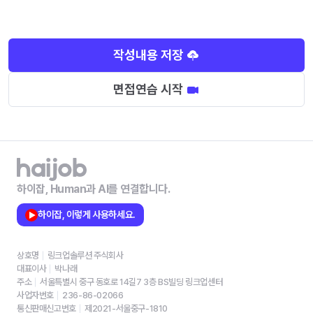
작성내용 저장
면접연습 시작
하이잡, Human과 AI를 연결합니다.
하이잡, 이렇게 사용하세요.
상호명
링크업솔루션 주식회사
대표이사
박나래
주소
서울특별시 중구 동호로 14길7 3층 BS빌딩 링크업센터
사업자번호
236-86-02066
통신판매신고번호
제2021-서울중구-1810