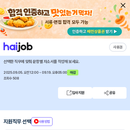
서류·면접 합격 모두 가능
채용공고 자소서
자유항목 자소서
내 작성목록
GS리테일
즐겨찾기
사용권
2025 하반기 신입사원 공개채용
선택한 직무에 맞춰 문항별 자소서를 작성해 보세요.
2025.09.05. 오전12:00 ~ 09.19. 오후05:00
마감
조회수 508
입사지원
공유
지원직무 선택
사용방법